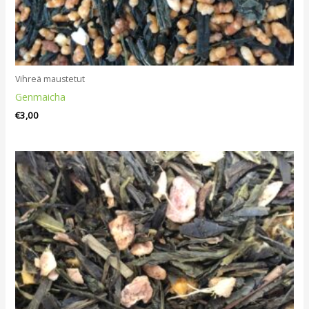
Vihreä maustetut
Genmaicha
€
3,00