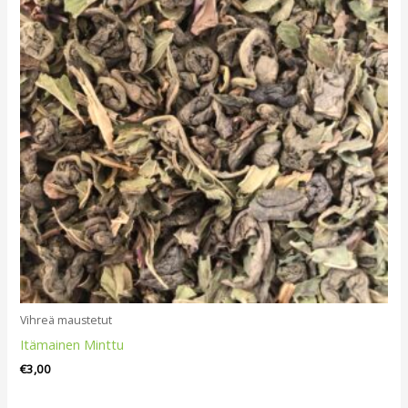
Vihreä maustetut
Itämainen Minttu
€
3,00