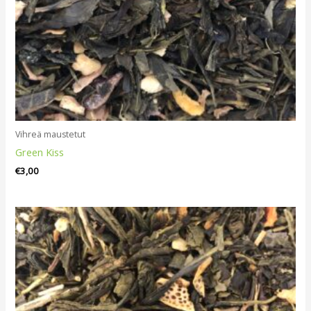
Vihreä maustetut
Green Kiss
€
3,00