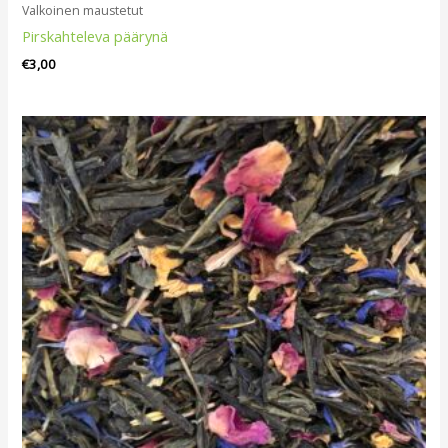
Valkoinen maustetut
Pirskahteleva päärynä
€
3,00