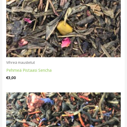
Vihreä maustetut
Pehmeä Pistaasi Sencha
€
3,00