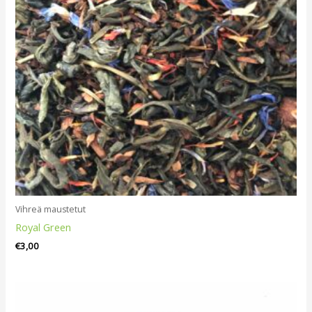
Vihreä maustetut
Royal Green
€
3,00