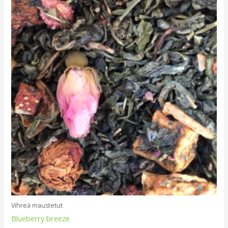
Vihreä maustetut
Blueberry breeze