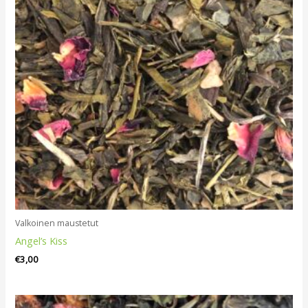
Valkoinen maustetut
Angel’s Kiss
€
3,00