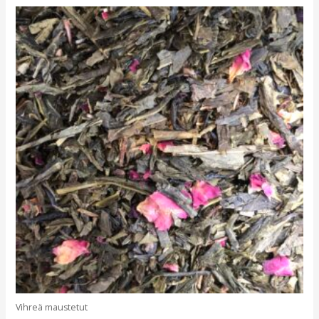
Vihreä maustetut