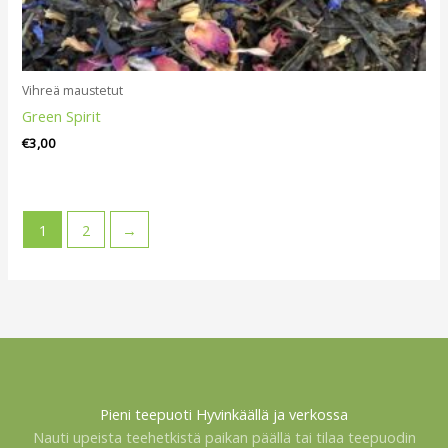
Vihreä maustetut
Green Spirit
€
3,00
1
2
→
Pieni teepuoti Hyvinkäällä ja verkossa
Nauti upeista teehetkistä paikan päällä tai tilaa teepuodin