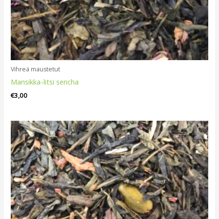
Vihreä maustetut
Mansikka-litsi sencha
€
3,00