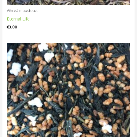
Vihreä maustetut
Eternal Life
€
3,00