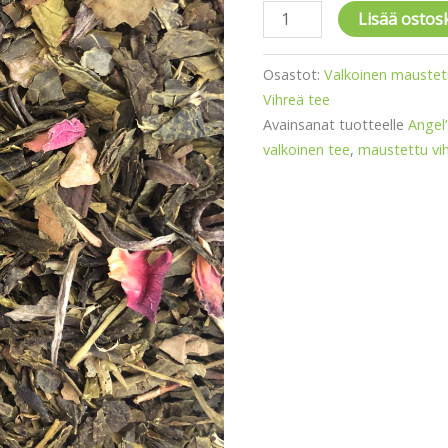
Lisää ostos
Osastot:
Valkoinen maustet
Vihreä tee
Avainsanat tuotteelle
Angel’
valkoinen tee
,
maustettu vi