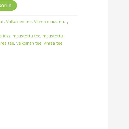
koriin
ut
,
Valkoinen tee
,
Vihreä maustetut
,
s Kiss
,
maustettu tee
,
maustettu
hreä tee
,
valkoinen tee
,
vihreä tee