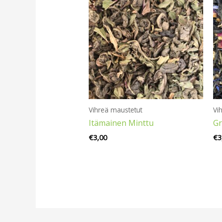
Vihreä maustetut
Vi
Itämainen Minttu
Gr
€
3,00
€
3