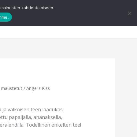
ja mainosten kohdentamiseen.
amme.
eevisa
Ota yhteyttä
Ostoskori
0
ä maustetut
/ Angel’s Kiss
 ja valkoisen teen laadukas
ttu papaijalla, ananaksella,
rälehdillä. Todellinen enkelten tee!