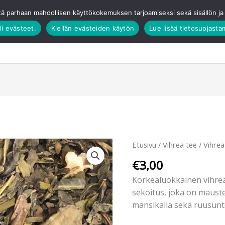
tä parhaan mahdollisen käyttökokemuksen tarjoamiseksi sekä sisällön 
li evästeet.
Kiellän evästeiden käytön
Lue lisää tietosuojast
Verkkokauppa
Elämykset
Tilauskakut
T
Angel’s
Etusivu
/
Vihreä tee
/
Vihre
Kiss
€
3,00
määrä
Korkealuokkainen vihreä
sekoitus, joka on mauste
mansikalla sekä ruusunte