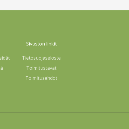
Sivuston linkit
eidät
Tietosuojaseloste
tä
Toimitustavat
Toimitusehdot