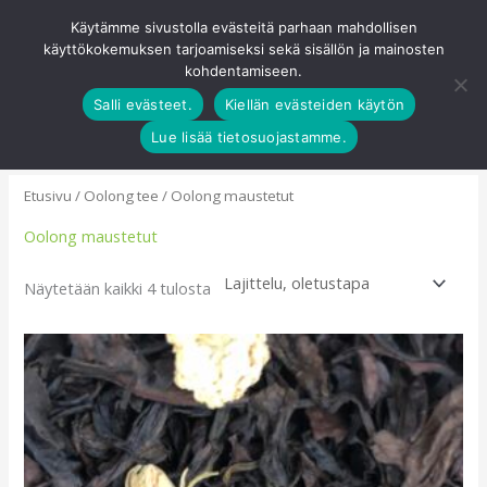
Siirry
Käytämme sivustolla evästeitä parhaan mahdollisen
Pääva
sisältöön
käyttökokemuksen tarjoamiseksi sekä sisällön ja mainosten
0
kohdentamiseen.
Salli evästeet.
Kiellän evästeiden käytön
Lue lisää tietosuojastamme.
Etusivu
/
Oolong tee
/ Oolong maustetut
Oolong maustetut
Näytetään kaikki 4 tulosta