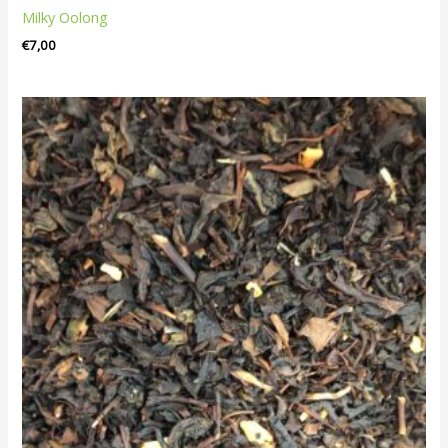
Milky Oolong
€
7,00