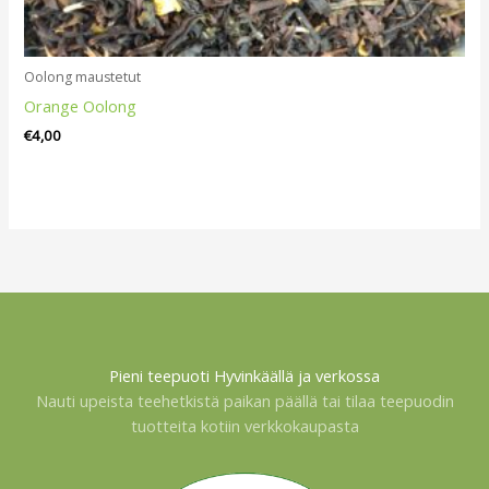
Oolong maustetut
Orange Oolong
€
4,00
Pieni teepuoti Hyvinkäällä ja verkossa
Nauti upeista teehetkistä paikan päällä tai tilaa teepuodin
tuotteita kotiin verkkokaupasta