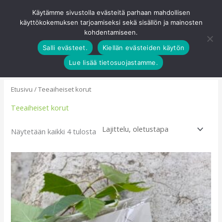
Siirry
Käytämme sivustolla evästeitä parhaan mahdollisen
Pääva
sisältöön
käyttökokemuksen tarjoamiseksi sekä sisällön ja mainosten
0
kohdentamiseen.
Salli evästeet.
Kiellän evästeiden käytön
Lue lisää tietosuojastamme.
Etusivu
/ Teeaiheiset korut
Teeaiheiset korut
Näytetään kaikki 4 tulosta