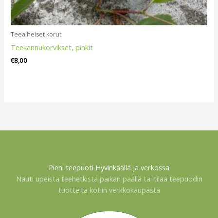
Teeaiheiset korut
Teekannukorvikset, pinkit
€
8,00
Pieni teepuoti Hyvinkäällä ja verkossa
Nauti upeista teehetkistä paikan päällä tai tilaa teepuodin
tuotteita kotiin verkkokaupasta