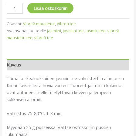
Lisää ostoskoriin
Osastot:
Vihreä maustetut
,
Vihreä tee
Avainsanat tuotteelle
jasmiini
,
jasmiini tee
,
jasmiinitee
,
vihreä
maustettu tee
,
vihreä tee
Kuvaus
Tämä korkealuokkainen jasmiinitee valmistettiin alun perin
Kiinan keisarillista hovia varten. Tuoreet jasmiinin kukinnot
ovat antaneet teelle miellyttävän kevyen ja lempeän
kukkaisen aromin.
Valmistus 75-80°C, 1-3 min.
Myydään 25 g pusseissa. Valitse ostoskoriin pussien
lukumäärä.