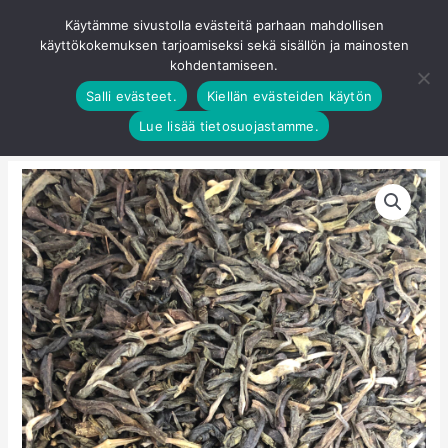
Siirry
Käytämme sivustolla evästeitä parhaan mahdollisen
Pääva
sisältöön
käyttökokemuksen tarjoamiseksi sekä sisällön ja mainosten
0
kohdentamiseen.
Salli evästeet.
Kiellän evästeiden käytön
Lue lisää tietosuojastamme.
Jasmiini
OP
Chung
Hao
määrä