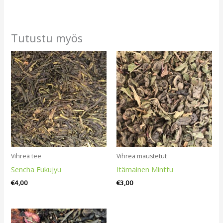
Tutustu myös
Vihreä tee
Vihreä maustetut
Sencha Fukujyu
Itämainen Minttu
€
4,00
€
3,00