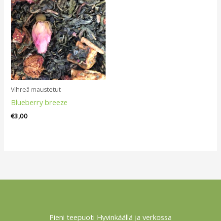
Vihreä maustetut
Blueberry breeze
€
3,00
Pieni teepuoti Hyvinkäällä ja verkossa