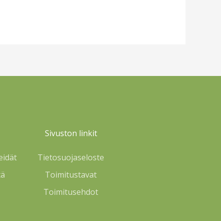
Sivuston linkit
eidät
Tietosuojaseloste
tä
Toimitustavat
Toimitusehdot