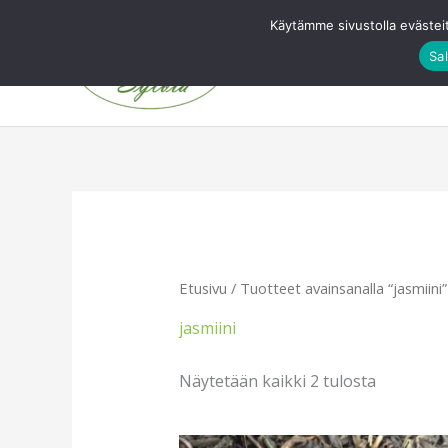
Siirry
Käytämme sivustolla evästei
sisältöön
Sal
Etusivu
Etusivu
/ Tuotteet avainsanalla “jasmiini”
jasmiini
Näytetään kaikki 2 tulosta