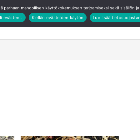
tä parhaan mahdollisen käyttökokemuksen tarjoamiseksi sekä sisällön 
li evästeet.
Kiellän evästeiden käytön
Lue lisää tietosuojast
Verkkokauppa
Elämykset
Tilauskakut
T