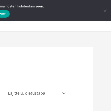
ja mainosten kohdentamiseen.
amme.
eevisa
Ota yhteyttä
Ostoskori
0