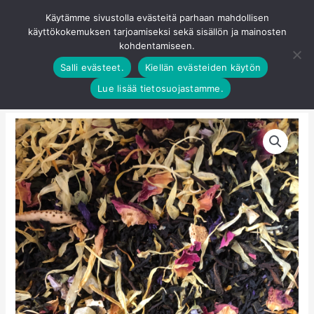
Siirry
Käytämme sivustolla evästeitä parhaan mahdollisen
Pääva
sisältöön
käyttökokemuksen tarjoamiseksi sekä sisällön ja mainosten
0
kohdentamiseen.
Salli evästeet.
Kiellän evästeiden käytön
Lue lisää tietosuojastamme.
Keisarinnan
salonkitee
määrä