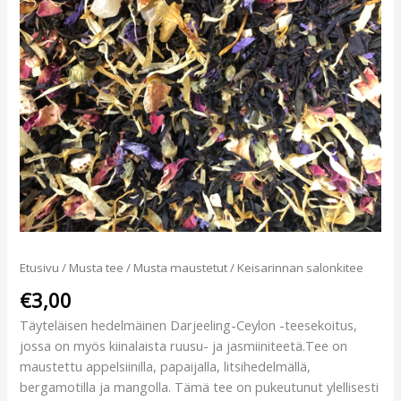
Etusivu
/
Musta tee
/
Musta maustetut
/ Keisarinnan salonkitee
€
3,00
Täyteläisen hedelmäinen Darjeeling-Ceylon -teesekoitus,
jossa on myös kiinalaista ruusu- ja jasmiiniteetä.Tee on
maustettu appelsiinilla, papaijalla, litsihedelmällä,
bergamotilla ja mangolla. Tämä tee on pukeutunut ylellisesti