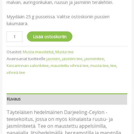
malvan, auringonkukan, ruusun ja jasmiinin terälehtiin.
Myydään 25 g pusseissa. Valitse ostoskoriin pussien
lukumäärä.
Lisää ostoskoriin
Osastot:
Musta maustetut
,
Musta tee
Avainsanat tuotteelle
jasmiini
,
jasmiini tee
,
jasmiinitee
,
Keisarinnan salonkitee
,
maustettu vihreä tee
,
musta tee
,
tee
,
vihreä tee
Kuvaus
Täyteläisen hedelmäinen Darjeeling-Ceylon -
teesekoitus, jossa on myös kiinalaista ruusu- ja
jasmiiniteetä. Tee on maustettu appelsiinilla,
papaijalla, litsihedelmällä, bergamotilla ja mangolla.