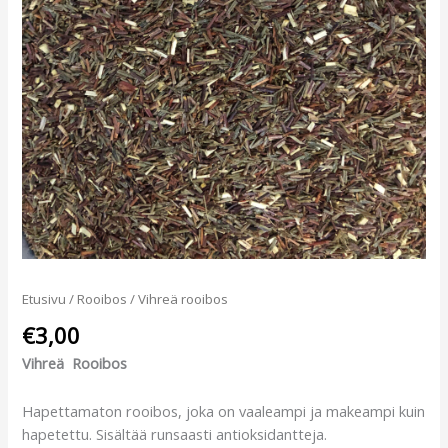
Etusivu
/
Rooibos
/ Vihreä rooibos
€
3,00
Vihreä
Rooibos
Hapettamaton rooibos, joka on vaaleampi ja makeampi kuin
hapetettu. Sisältää runsaasti antioksidantteja.