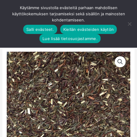
Siirry
Käytämme sivustolla evästeitä parhaan mahdollisen
Pääva
sisältöön
käyttökokemuksen tarjoamiseksi sekä sisällön ja mainosten
0
kohdentamiseen.
Salli evästeet.
Kiellän evästeiden käytön
Lue lisää tietosuojastamme.
Vihreä
rooibos
määrä