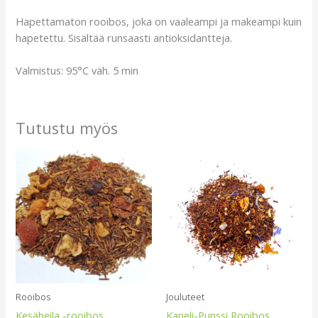
Hapettamaton rooibos, joka on vaaleampi ja makeampi kuin
hapetettu. Sisältää runsaasti antioksidantteja.
Valmistus: 95°C väh. 5 min
Tutustu myös
Rooibos
Jouluteet
Kesäheila -rooibos
Kaneli-Punssi Rooibos