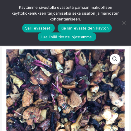
Siirry
Käytämme sivustolla evästeitä parhaan mahdollisen
Pääva
sisältöön
käyttökokemuksen tarjoamiseksi sekä sisällön ja mainosten
0
kohdentamiseen.
Salli evästeet.
Kiellän evästeiden käytön
Lue lisää tietosuojastamme.
Summer
Spritz
määrä