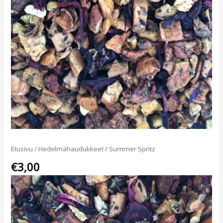
Etusivu
/
Hedelmähaudukkeet
/ Summer Spritz
€
3,00