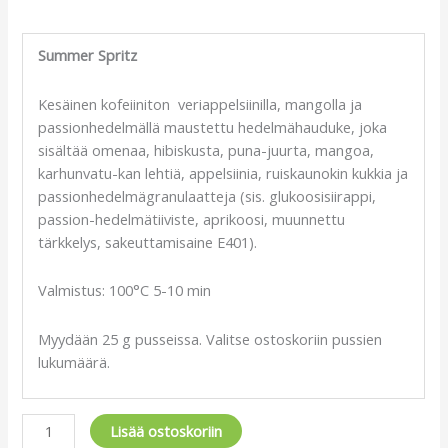
Summer Spritz
Kesäinen kofeiiniton veriappelsiinilla, mangolla ja
passionhedelmällä maustettu hedelmähauduke, joka
sisältää omenaa, hibiskusta, puna-juurta, mangoa,
karhunvatu-kan lehtiä, appelsiinia, ruiskaunokin kukkia ja
passionhedelmägranulaatteja (sis. glukoosisiirappi,
passion-hedelmätiiviste, aprikoosi, muunnettu
tärkkelys, sakeuttamisaine E401).
Valmistus: 100°C 5-10 min
Myydään 25 g pusseissa. Valitse ostoskoriin pussien
lukumäärä.
Lisää ostoskoriin