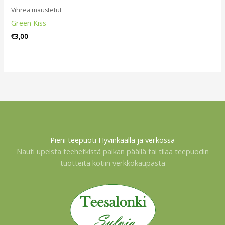
Vihreä maustetut
Green Kiss
€
3,00
Pieni teepuoti Hyvinkäällä ja verkossa
Nauti upeista teehetkistä paikan päällä tai tilaa teepuodin
tuotteita kotiin verkkokaupasta