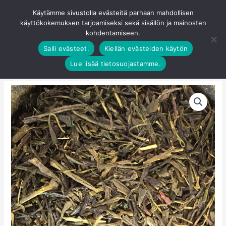
Siirry
Käytämme sivustolla evästeitä parhaan mahdollisen
Pääva
sisältöön
käyttökokemuksen tarjoamiseksi sekä sisällön ja mainosten
0
kohdentamiseen.
Salli evästeet.
Kiellän evästeiden käytön
Lue lisää tietosuojastamme.
Japan
Gabalong
määrä