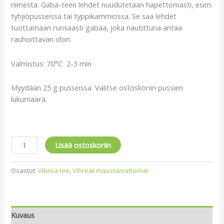
nimestä. Gaba-teen lehdet nuudutetaan hapettomasti, esim.
tyhjiöpusseissa tai typpikammiossa. Se saa lehdet
tuottamaan runsaasti gabaa, joka nautittuna antaa
rauhoittavan olon.
Valmistus: 70°C 2-3 min
Myydään 25 g pusseissa. Valitse ostoskoriin pussien
lukumäärä.
Lisää ostoskoriin
Osastot:
Vihreä tee
,
Vihreät maustamattomat
Kuvaus