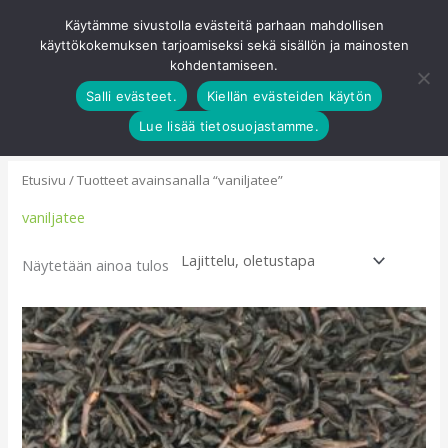
Siirry
Käytämme sivustolla evästeitä parhaan mahdollisen
Pääva
sisältöön
käyttökokemuksen tarjoamiseksi sekä sisällön ja mainosten
0
kohdentamiseen.
Salli evästeet.
Kiellän evästeiden käytön
Lue lisää tietosuojastamme.
Etusivu
/ Tuotteet avainsanalla “vaniljatee”
vaniljatee
Näytetään ainoa tulos