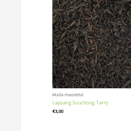
Musta maustetut
Lapsang Souchong Tarry
€
3,00