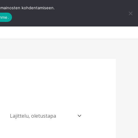
ja mainosten kohdentamiseen.
amme.
eevisa
Ota yhteyttä
Ostoskori
0