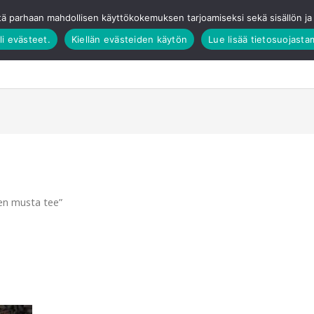
tä parhaan mahdollisen käyttökokemuksen tarjoamiseksi sekä sisällön 
li evästeet.
Kiellän evästeiden käytön
Lue lisää tietosuojast
Verkkokauppa
Elämykset
Tilauskakut
T
nen musta tee”