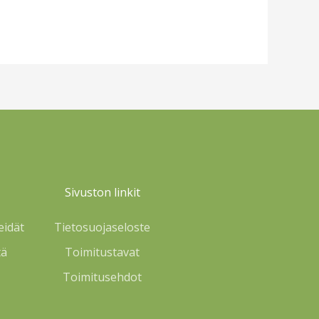
Sivuston linkit
eidät
Tietosuojaseloste
tä
Toimitustavat
Toimitusehdot