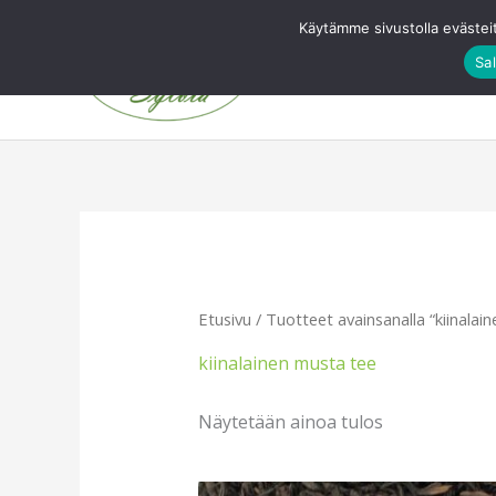
Siirry
Käytämme sivustolla evästei
sisältöön
Sal
Etusivu
Etusivu
/ Tuotteet avainsanalla “kiinalai
kiinalainen musta tee
Näytetään ainoa tulos