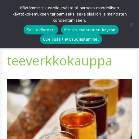
Siirry
Käytämme sivustolla evästeitä parhaan mahdollisen
Pääva
sisältöön
käyttökokemuksen tarjoamiseksi sekä sisällön ja mainosten
0
kohdentamiseen.
Salli evästeet.
Kiellän evästeiden käytön
Lue lisää tietosuojastamme.
teeverkkokauppa
Tea
tasting
to
20.10.