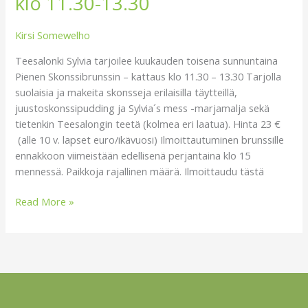
klo 11.30-13.30
Kirsi Somewelho
Teesalonki Sylvia tarjoilee kuukauden toisena sunnuntaina
Pienen Skonssibrunssin – kattaus klo 11.30 – 13.30 Tarjolla
suolaisia ja makeita skonsseja erilaisilla täytteillä,
juustoskonssipudding ja Sylvia´s mess -marjamalja sekä
tietenkin Teesalongin teetä (kolmea eri laatua). Hinta 23 €
(alle 10 v. lapset euro/ikävuosi) Ilmoittautuminen brunssille
ennakkoon viimeistään edellisenä perjantaina klo 15
mennessä. Paikkoja rajallinen määrä. Ilmoittaudu tästä
Read More »