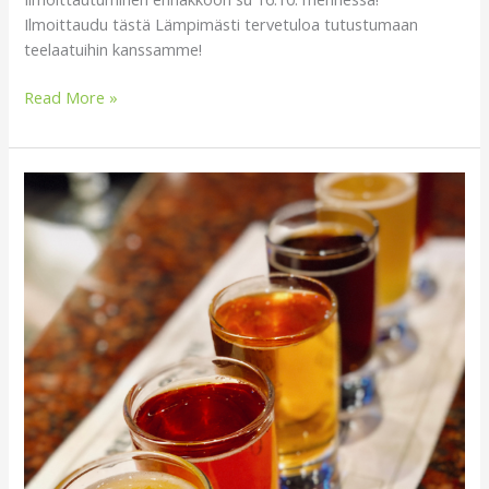
Ilmoittaudu tästä Lämpimästi tervetuloa tutustumaan
teelaatuihin kanssamme!
Read More »
Syksyn
ensimmäinen
Tea
tasting
to
15.9.