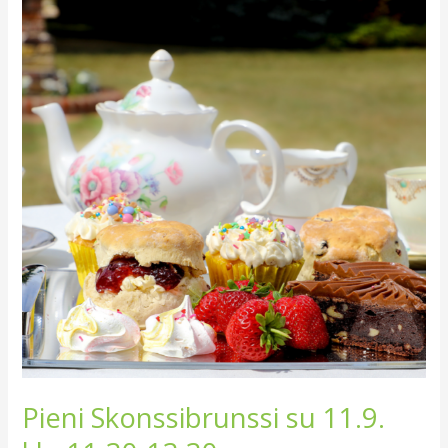
Skonssibrunssi
su
11.9.
klo
11.30-
13.30
Pieni Skonssibrunssi su 11.9.