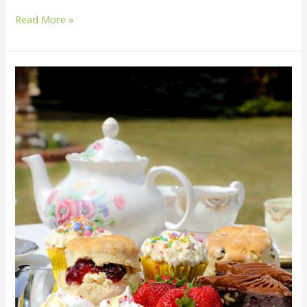
Read More »
Pieni
Skonssibrunssi
su
13.11.
klo
11.30-
13.30