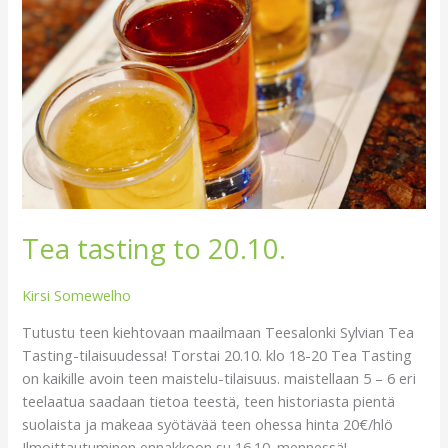
Tea tasting to 20.10.
Kirsi Somewelho
Tutustu teen kiehtovaan maailmaan Teesalonki Sylvian Tea
Tasting-tilaisuudessa! Torstai 20.10. klo 18-20 Tea Tasting
on kaikille avoin teen maistelu-tilaisuus. maistellaan 5 – 6 eri
teelaatua saadaan tietoa teestä, teen historiasta pientä
suolaista ja makeaa syötävää teen ohessa hinta 20€/hlö
Ilmoittautuminen ennakkoon su 16.10. mennessä!