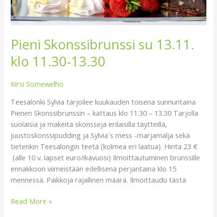
Pieni Skonssibrunssi su 13.11.
klo 11.30-13.30
Kirsi Somewelho
Teesalonki Sylvia tarjoilee kuukauden toisena sunnuntaina
Pienen Skonssibrunssin – kattaus klo 11.30 – 13.30 Tarjolla
suolaisia ja makeita skonsseja erilaisilla täytteillä,
juustoskonssipudding ja Sylvia´s mess -marjamalja sekä
tietenkin Teesalongin teetä (kolmea eri laatua). Hinta 23 €
(alle 10 v. lapset euro/ikävuosi) Ilmoittautuminen brunssille
ennakkoon viimeistään edellisenä perjantaina klo 15
mennessä. Paikkoja rajallinen määrä. Ilmoittaudu tästä
Read More »