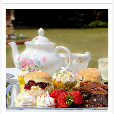
Pieni
Skonssibrunssi
su
9.10.
klo
11.30-
13.30