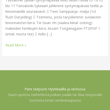
klo 17 Teesalonki Sylviaan! Juhlimme syntymäpäivää teellä ja
klo
leivonnaisille seuraavasti:  Teen Samppanja -malja (1st
17
flush Darjeeling)  Teemenu, josta tarjoilemme: suolaisten
leivonnaisten kera: Tie Guan Yin (vaalea kiinal. oolong)
makeiden herkkujen kera: Assam Tonganagaon FTGFOP 1
(intial. musta tee)  Kello […]
Read More »
Pieni teepuoti Hyvinkäällä ja verkossa
Nauti upeista teehetkistä paikan päällä tai tilaa teepuodin
tuotteita kotiin verkkokaupasta