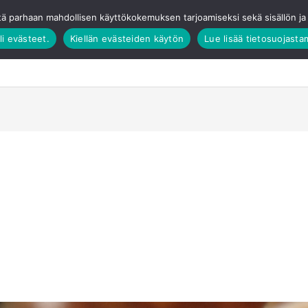
tä parhaan mahdollisen käyttökokemuksen tarjoamiseksi sekä sisällön 
li evästeet.
Kiellän evästeiden käytön
Lue lisää tietosuojast
Verkkokauppa
Elämykset
Tilauskakut
T