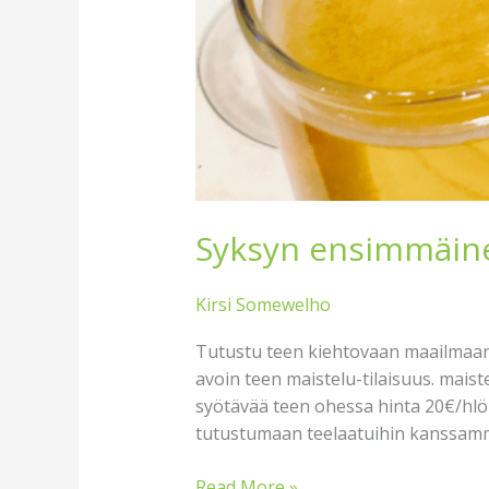
Syksyn ensimmäinen
Kirsi Somewelho
Tutustu teen kiehtovaan maailmaan T
avoin teen maistelu-tilaisuus. maist
syötävää teen ohessa hinta 20€/hlö
tutustumaan teelaatuihin kanssam
Read More »