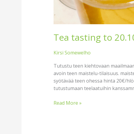
Tea tasting to 20.1
Kirsi Somewelho
Tutustu teen kiehtovaan maailmaan T
avoin teen maistelu-tilaisuus. maist
syötävää teen ohessa hinta 20€/hlö
tutustumaan teelaatuihin kanssam
Read More »