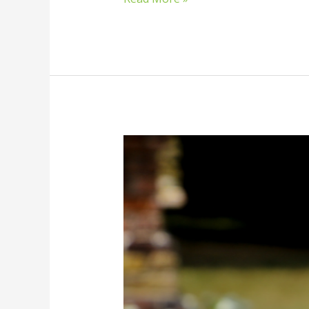
Pieni
Skonssibrunssi
su
13.11.
klo
11.30-
13.30