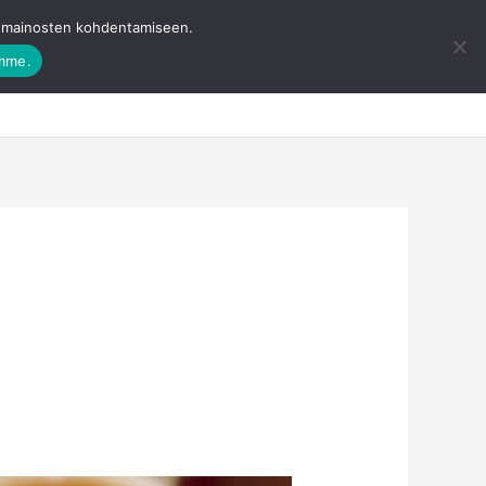
ja mainosten kohdentamiseen.
amme.
eevisa
Ota yhteyttä
Ostoskori
0