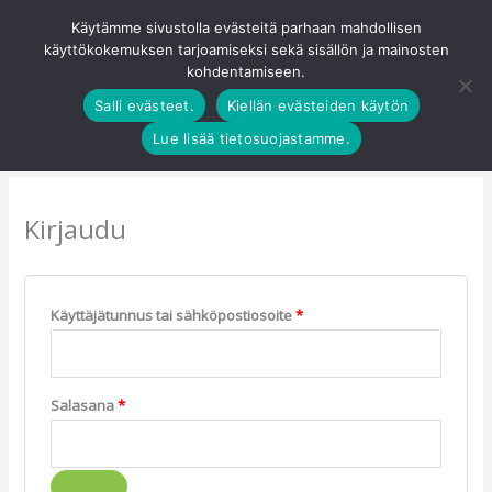
Siirry
Käytämme sivustolla evästeitä parhaan mahdollisen
Pääva
sisältöön
käyttökokemuksen tarjoamiseksi sekä sisällön ja mainosten
0
kohdentamiseen.
Salli evästeet.
Kiellän evästeiden käytön
Vaaditaan
Vaaditaan
Lue lisää tietosuojastamme.
Kirjaudu
Käyttäjätunnus tai sähköpostiosoite
*
Salasana
*